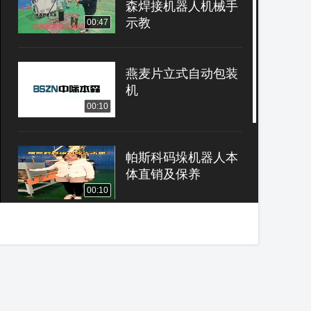
森焊接机器人机械手
示教
00:47
燕麦片立式自动包装
机
00:10
帕斯科码垛机器人本
体直销及保养
00:10
山东本森智能装备 智
能堆垛机械手协作码
垛搬运
00:34