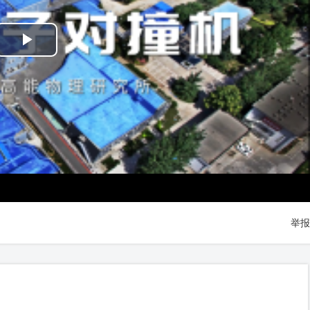
Play
Video
举报