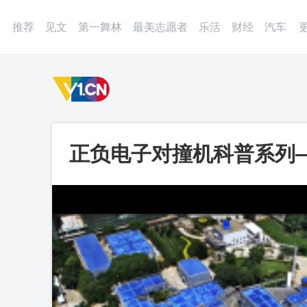
登录
微博
APP
更多
推荐
见文
第一舞林
最美志愿者
乐活
财经
汽车
正负电子对撞机科普系列
源，为什么我们还要升级这