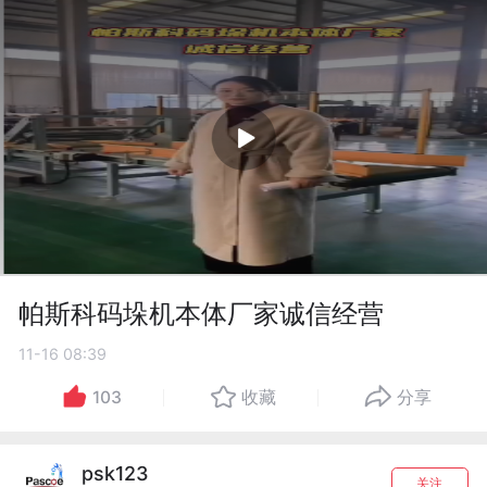
帕斯科码垛机本体厂家诚信经营
11-16 08:39
103
收藏
分享
psk123
关注