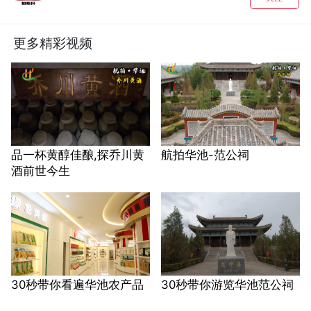
更多精彩视频
品一杯黄醇佳酿,探乔川黄
航拍华池-范公祠
酒前世今生
30秒带你看遍华池农产品
30秒带你游览华池范公祠