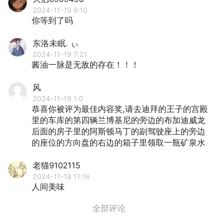
2024-11-19 9:10
你等到了吗
东洛未眠. ぃ
2024-11-19 7:21
酱油一脉是无敌的存在！！！
风
2024-11-19 1:0
恭喜你被评为最佳内容奖,请去迪拜的王子的宫殿
里的车库的第四辆兰博基尼的旁边的布加迪威龙
后面的房子里的阿斯顿马丁的副驾驶座上的旁边
的座位的方向盘的右边的箱子里领取一瓶矿泉水
老猫9102115
2024-11-18 11:16
人间美味
全部评论