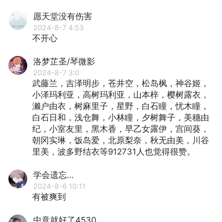
愿天堂没有伤害
2024-8-7 4:53
不开心
洛梦芷圣/琴微影
2024-8-7 3:0
武藤兰，吉泽明步，苍井空，松岛枫，神谷姬，
小泽玛利亚，高树玛利亚，山本梓，樱树露衣，
濑户由衣，树麻里子，星野，白石瞳，忧木瞳，
白石日和，浅仓舞，小林瞳，夕树舞子，美穗由
纪，小室友里，黑木香，早乙女露伊，宫间葵，
朝冈实琳，饭岛爱，北原梨奈，秋无由美，川谷
里美，波多野结衣等912731人也觉得很赞。
学会遗忘…
2024-8-6 10:11
有被爽到
中意就好了4530