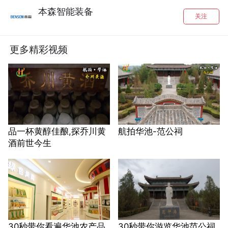
本森智能装备
关注
更多精彩视频
品一杯黄醇佳酿,探乔川黄
航拍华池-范公祠
酒前世今生
30秒带你看遍华池农产品
30秒带你游览华池范公祠