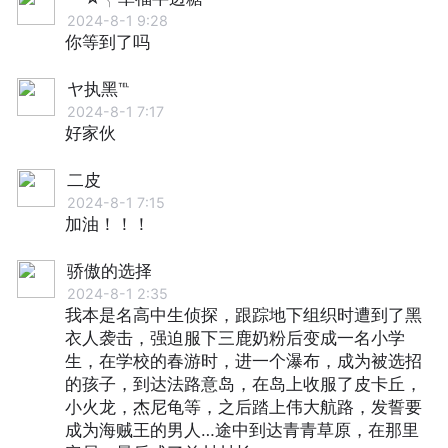
2024-8-1 9:28
你等到了吗
ヤ执黑℡
2024-8-1 7:17
好家伙
二皮
2024-8-1 7:15
加油！！！
骄傲的选择
2024-8-1 2:35
我本是名高中生侦探，跟踪地下组织时遭到了黑
衣人袭击，强迫服下三鹿奶粉后变成一名小学
生，在学校的春游时，进一个瀑布，成为被选招
的孩子，到达法路意岛，在岛上收服了皮卡丘，
小火龙，杰尼龟等，之后踏上伟大航路，发誓要
成为海贼王的男人…途中到达青青草原，在那里