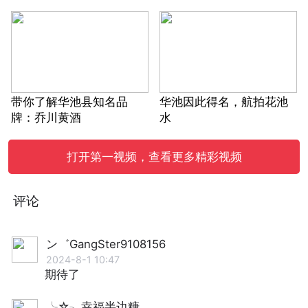
带你了解华池县知名品
华池因此得名，航拍花池
牌：乔川黄酒
水
打开第一视频，查看更多精彩视频
评论
ン゛GangSter9108156
2024-8-1 10:47
期待了
╰☆╮幸福半边糖