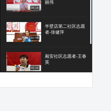
丽伟
05:18
半壁店第二社区志愿
者-张健萍
02:09
厢安社区志愿者-王春
英
02:15
玉海园二里社区志愿
者-朱登军
03:03