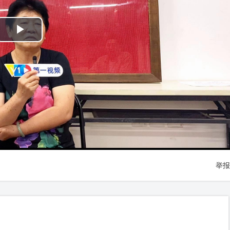
Play
Video
举报