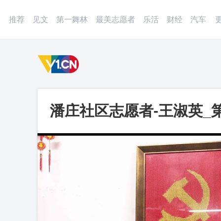
登录
微博
APP
更多
推荐
见文
第一舞林
最美志愿者
乐活
财经
汽车
潘庄社区志愿者-王淑英_