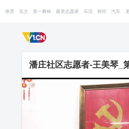
登录
微博
APP
更多
推荐
见文
第一舞林
最美志愿者
乐活
财经
汽车
潘庄社区志愿者-王美琴_