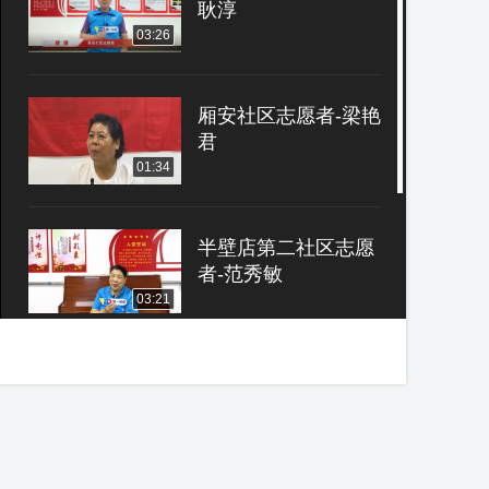
耿淳
03:26
厢安社区志愿者-梁艳
君
01:34
半壁店第二社区志愿
者-范秀敏
03:21
半壁店第二社区志愿
者-袁秀红
01:33