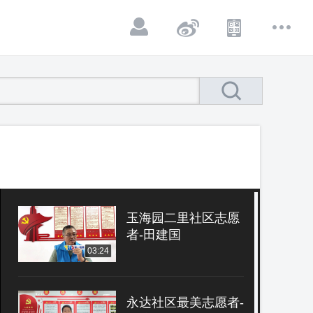
玉海园二里社区志愿
者-田建国
03:24
永达社区最美志愿者-