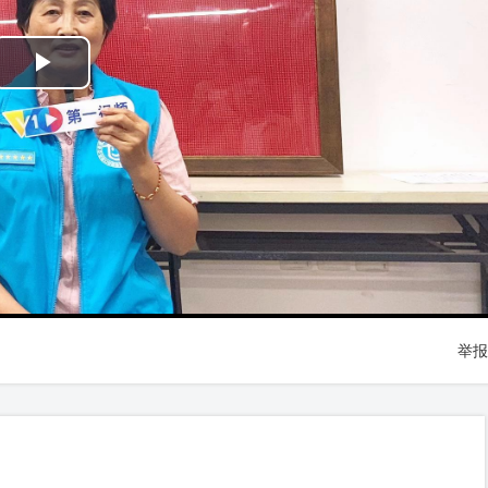
Play
Video
举报