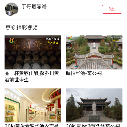
于哥最靠谱
关注
更多精彩视频
品一杯黄醇佳酿,探乔川黄
航拍华池-范公祠
酒前世今生
30秒带你看遍华池农产品
30秒带你游览华池范公祠