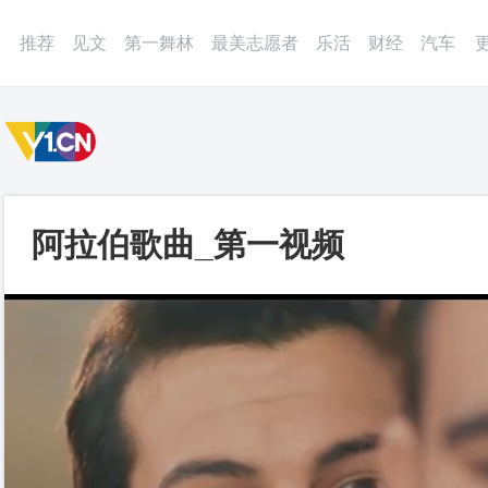
微博
APP
更多
推荐
见文
第一舞林
最美志愿者
乐活
财经
汽车
阿拉伯歌曲_第一视频