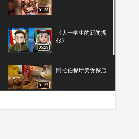
01:28
《大一学生的新闻播
报》
05:29
阿拉伯餐厅美食探店
01:37
阿拉伯披萨
00:36