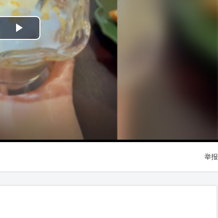
Play
Video
举报