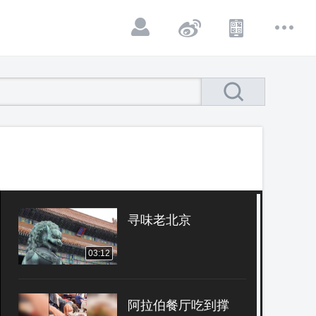
寻味老北京
03:12
阿拉伯餐厅吃到撑