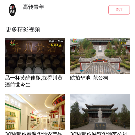
高转青年
关注
更多精彩视频
品一杯黄醇佳酿,探乔川黄
航拍华池-范公祠
酒前世今生
30秒带你看遍华池农产品
30秒带你游览华池范公祠