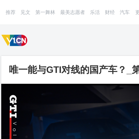
微博
APP
更多
推荐
见文
第一舞林
最美志愿者
乐活
财经
汽车
唯一能与GTI对线的国产车？_