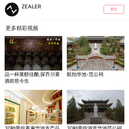
ZEALER
关注
更多精彩视频
品一杯黄醇佳酿,探乔川黄
航拍华池-范公祠
酒前世今生
30秒带你看遍华池农产品
30秒带你游览华池范公祠