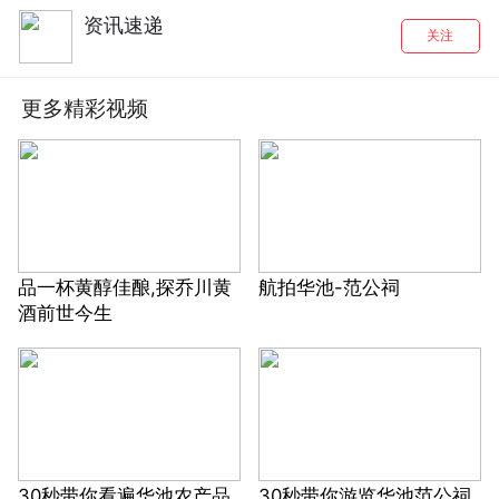
资讯速递
关注
更多精彩视频
品一杯黄醇佳酿,探乔川黄
航拍华池-范公祠
酒前世今生
30秒带你看遍华池农产品
30秒带你游览华池范公祠