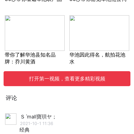
带你了解华池县知名品
华池因此得名，航拍花池
牌：乔川黄酒
水
打开第一视频，查看更多精彩视频
评论
Ｓˋmall寶珼ヤ；
2021-10-1 11:36
经典