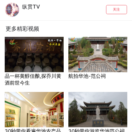
纵贯TV
关注
更多精彩视频
品一杯黄醇佳酿,探乔川黄
航拍华池-范公祠
酒前世今生
30秒带你看遍华池农产品
30秒带你游览华池范公祠