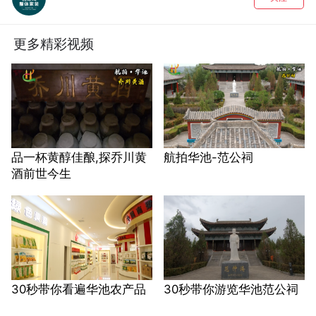
更多精彩视频
品一杯黄醇佳酿,探乔川黄
航拍华池-范公祠
酒前世今生
30秒带你看遍华池农产品
30秒带你游览华池范公祠