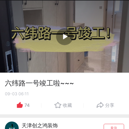
六纬路一号竣工啦~~~
09-03 06:11
74
收藏
分享
天津创之鸿装饰
关注