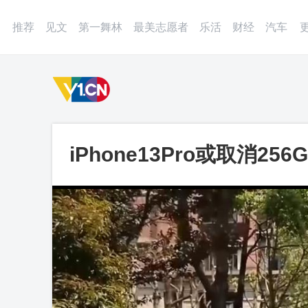
登录
微博
APP
更多
推荐
见文
第一舞林
最美志愿者
乐活
财经
汽车
iPhone13Pro或取消2
视频