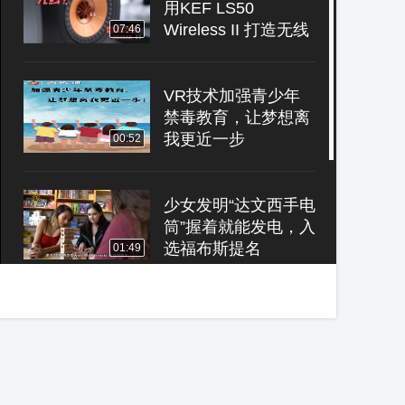
用KEF LS50
Wireless II 打造无线
07:46
桌面
VR技术加强青少年
禁毒教育，让梦想离
我更近一步
00:52
少女发明“达文西手电
筒”握着就能发电，入
选福布斯提名
01:49
无人机安全飞行
20210829 每天最新
炸机实例 助你提高安
02:10
全意识