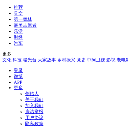
推荐
见文
第一舞林
最美志愿者
乐活
财经
汽车
更多
文化
科技
曝光台
大家故事
乡村振兴
党史
中阿卫视
影视
老电
登录
微博
APP
更多
创始人
关于我们
加入我们
廉洁举报
用户协议
隐私政策