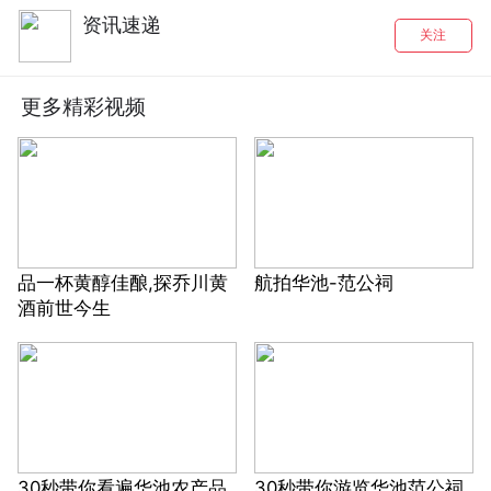
资讯速递
关注
更多精彩视频
品一杯黄醇佳酿,探乔川黄
航拍华池-范公祠
酒前世今生
30秒带你看遍华池农产品
30秒带你游览华池范公祠