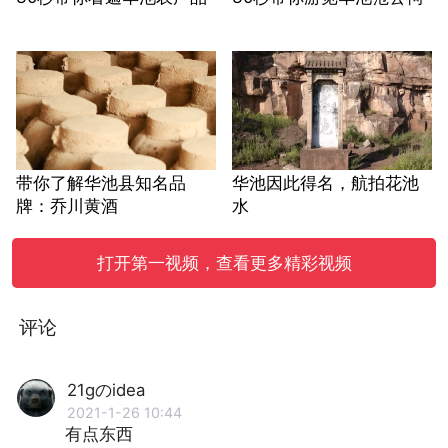
带你了解华池县知名品
华池因此得名，航拍花池
牌：乔川黄酒
水
打开第一视频，查看更多精彩视频
评论
21gのidea
2021-1-26 10:44
有点东西