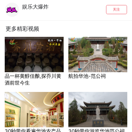
娱乐大爆炸
关注
更多精彩视频
品一杯黄醇佳酿,探乔川黄
航拍华池-范公祠
酒前世今生
30秒带你看遍华池农产品
30秒带你游览华池范公祠