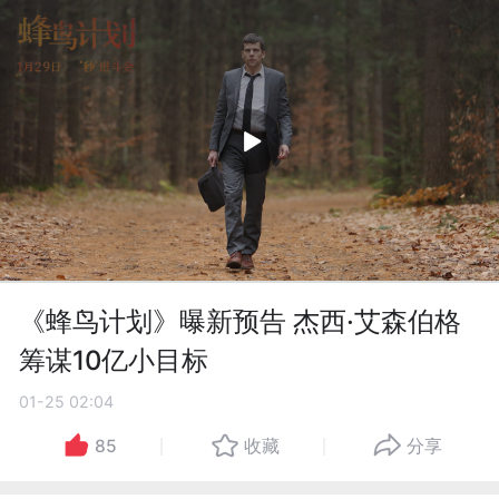
《蜂鸟计划》曝新预告 杰西·艾森伯格
筹谋10亿小目标
01-25 02:04
85
收藏
分享