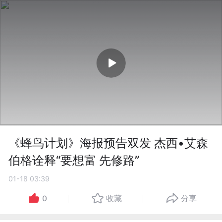
《蜂鸟计划》海报预告双发 杰西•艾森
伯格诠释“要想富 先修路”
01-18 03:39
0
收藏
分享