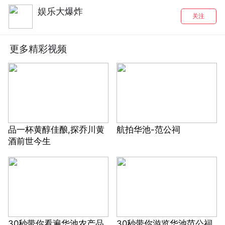
娱乐大爆炸
关注
更多精彩视频
品一杯黄醇佳酿,探乔川黄
航拍华池-范公祠
酒前世今生
30秒带你看遍华池农产品
30秒带你游览华池范公祠