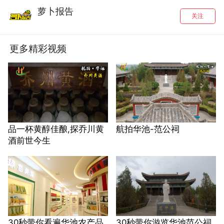
萝卜报告
关注
更多精彩视频
品一杯黄醇佳酿,探乔川黄
航拍华池-范公祠
酒前世今生
30秒带你看遍华池农产品
30秒带你游览华池范公祠