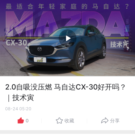
2.0自吸没压燃 马自达CX-30好开吗？
｜技术寅
08-24 05:20
0
收藏
分享