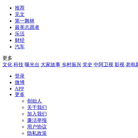
推荐
见文
第一舞林
最美志愿者
乐活
财经
汽车
更多
文化
科技
曝光台
大家故事
乡村振兴
党史
中阿卫视
影视
老电
登录
微博
APP
更多
创始人
关于我们
加入我们
廉洁举报
用户协议
隐私政策