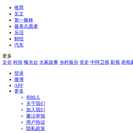
推荐
见文
第一舞林
最美志愿者
乐活
财经
汽车
更多
文化
科技
曝光台
大家故事
乡村振兴
党史
中阿卫视
影视
老电
登录
微博
APP
更多
创始人
关于我们
加入我们
廉洁举报
用户协议
隐私政策