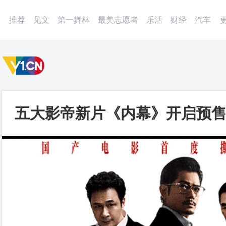
微博
APP
更多
推荐
见文
第一舞林
最美志愿者
乐活
财经
汽车
五大影帝新片《内幕》开启预售
骗局_第一视频