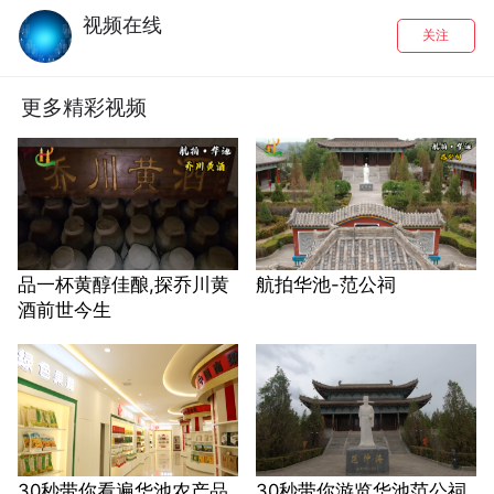
视频在线
关注
更多精彩视频
品一杯黄醇佳酿,探乔川黄
航拍华池-范公祠
酒前世今生
30秒带你看遍华池农产品
30秒带你游览华池范公祠