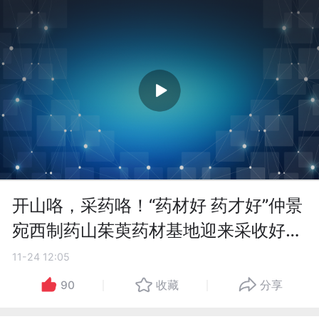
开山咯，采药咯！“药材好 药才好”仲景
宛西制药山茱萸药材基地迎来采收好时
节!
11-24 12:05
90
收藏
分享