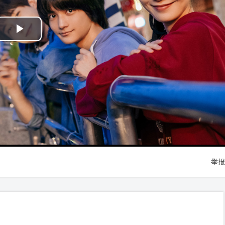
Play
Video
举报