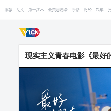
登录
微博
APP
更多
推荐
见文
第一舞林
最美志愿者
乐活
财经
汽车
现实主义青春电影《最好的
影院见_第一视频