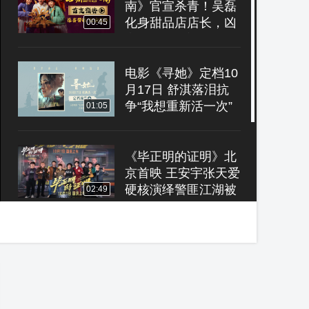
南》官宣杀青！吴磊
化身甜品店店长，凶
00:45
宅破霉运笑迎开业
电影《寻她》定档10
月17日 舒淇落泪抗
争“我想重新活一次”
01:05
《毕正明的证明》北
京首映 王安宇张天爱
硬核演绎警匪江湖被
02:49
誉国庆档黑马
电影《毕正明的证
明》插曲 《浪里书》
MV
02:30