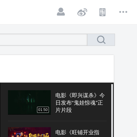
电影《即兴谋杀》今
日发布“鬼娃惊魂”正
片片段
01:50
电影《旺铺开业指