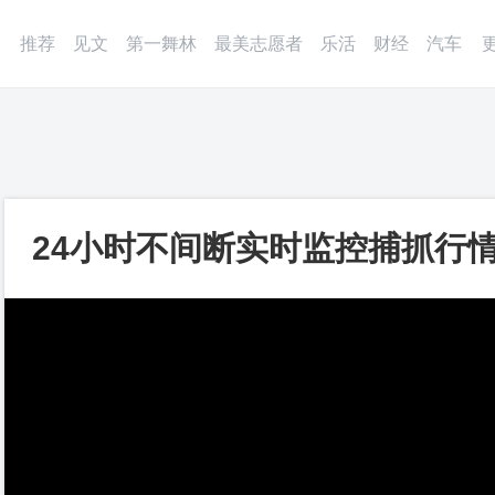
微博
APP
更多
推荐
见文
第一舞林
最美志愿者
乐活
财经
汽车
24小时不间断实时监控捕抓行
怕，CCG合约量化机器人_第一