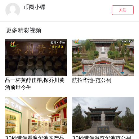
币圈小蝶
关注
更多精彩视频
品一杯黄醇佳酿,探乔川黄
航拍华池-范公祠
酒前世今生
30秒带你看遍华池农产品
30秒带你游览华池范公祠