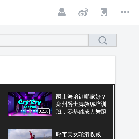
爵士舞培训哪家好？
郑州爵士舞教练培训
班，零基础成人舞蹈
01:10
教练班
呼市美女轮滑收藏