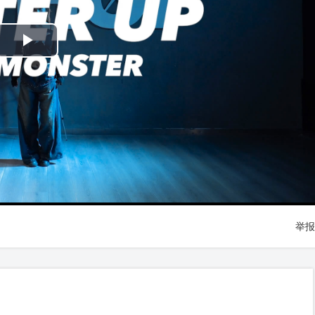
Play
Video
举报