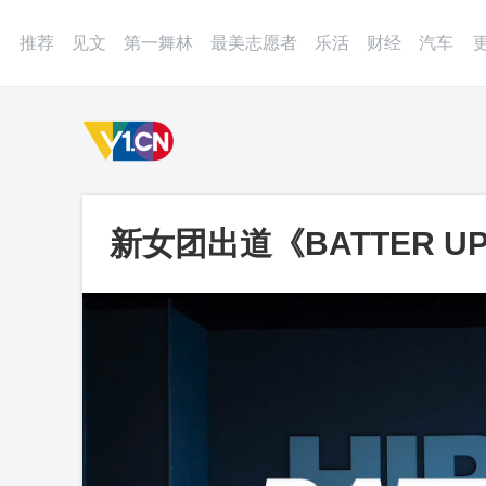
登录
微博
APP
更多
推荐
见文
第一舞林
最美志愿者
乐活
财经
汽车
新女团出道《BATTER 
蹈，活力热辣，节奏感强，