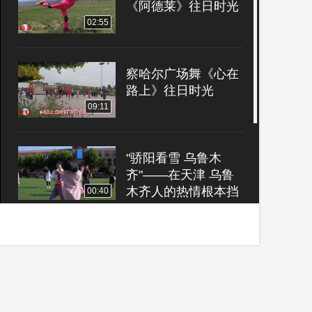
《阿德莱》往日时光
02:55
察哈尔广场舞《心在
路上》往日时光
09:11
"骄阳看雪 乌鲁木
齐"——在天津 乌鲁
木齐人的热情根本挡
00:40
不住
那些被时光雕琢的记
忆《夜色-国标舞- 慢
三》往日时光
06:55