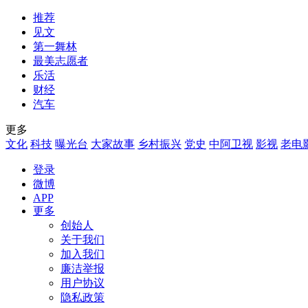
推荐
见文
第一舞林
最美志愿者
乐活
财经
汽车
更多
文化
科技
曝光台
大家故事
乡村振兴
党史
中阿卫视
影视
老电
登录
微博
APP
更多
创始人
关于我们
加入我们
廉洁举报
用户协议
隐私政策