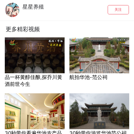
星星养殖
关注
更多精彩视频
品一杯黄醇佳酿,探乔川黄
航拍华池-范公祠
酒前世今生
30秒带你看遍华池农产品
30秒带你游览华池范公祠