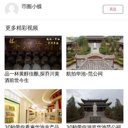
币圈小蝶
关注
更多精彩视频
品一杯黄醇佳酿,探乔川黄
航拍华池-范公祠
酒前世今生
30秒带你看遍华池农产品
30秒带你游览华池范公祠