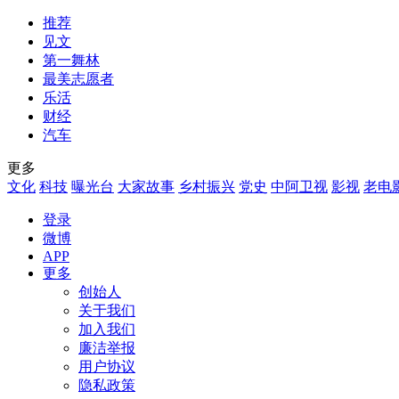
推荐
见文
第一舞林
最美志愿者
乐活
财经
汽车
更多
文化
科技
曝光台
大家故事
乡村振兴
党史
中阿卫视
影视
老电
登录
微博
APP
更多
创始人
关于我们
加入我们
廉洁举报
用户协议
隐私政策