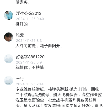
做家务。
浮生公馆2013
2024-11-26 9:40
挺好的
唯爱
2024-11-26 8:3
人终向前走，花子向阳开。
好名字8881220
2024-11-26 5:9
就扶你，不扶墙
王行
2024-11-26 2:14
专业维修核潜艇、核弹头翻新,抛光,打蜡．回收
二手航母,清洗航母、航天飞机保养．高空作业擦
洗卫星表面除尘．批发战斗机轰炸机各类核弹
头。量大从优！有发票!全面接受预定歼20，送飞