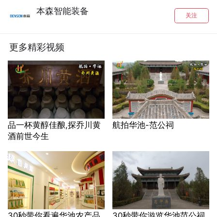
本森智能装备
关注
更多精彩视频
品一杯黄醇佳酿,探乔川黄
航拍华池-范公祠
酒前世今生
30秒带你看遍华池农产品
30秒带你游览华池范公祠