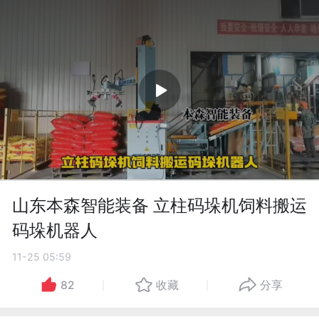
山东本森智能装备 立柱码垛机饲料搬运
码垛机器人
11-25 05:59
82
收藏
分享