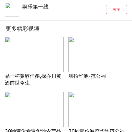
娱乐第一线
关注
更多精彩视频
品一杯黄醇佳酿,探乔川黄
航拍华池-范公祠
酒前世今生
30秒带你看遍华池农产品
30秒带你游览华池范公祠