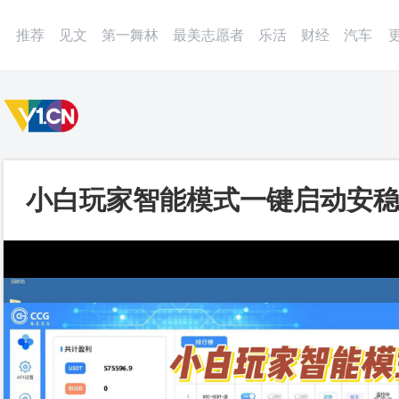
微博
APP
更多
推荐
见文
第一舞林
最美志愿者
乐活
财经
汽车
​小白玩家智能模式一键启动安
式高度自定义策略如虎添翼_第