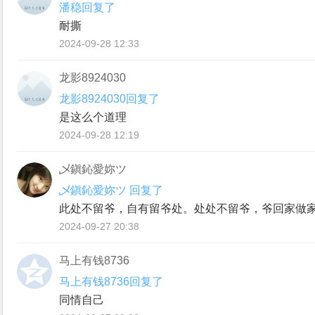
潘稳回复了
耐撕
2024-09-28 12:33
龙影8924030
龙影8924030回复了
是这么个道理
2024-09-28 12:19
乄鎭鈊愛妳ツ
乄鎭鈊愛妳ツ 回复了
此处不留爷，⾃有留爷处。处处不留爷，爷回家做
2024-09-27 20:38
马上有钱8736
马上有钱8736回复了
同情自己