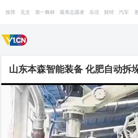
微博
APP
更多
推荐
见文
第一舞林
最美志愿者
乐活
财经
汽车
山东本森智能装备 化肥自动拆