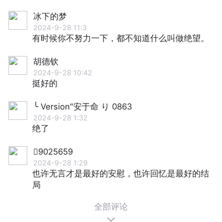
冰下的梦
2024-9-28 11:3
有时候你不努⼒⼀下，都不知道什么叫做绝望。
胡德钦
2024-9-28 10:42
挺好的
╰ Version″安于命 り 0863
2024-9-28 1:32
绝了
9025659
2024-9-28 1:29
也许⽆⾔才是最好的安慰，也许回忆是最好的结
局
全部评论