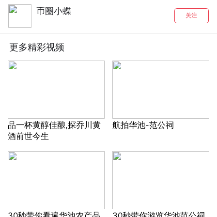
币圈小蝶
关注
更多精彩视频
品一杯黄醇佳酿,探乔川黄
航拍华池-范公祠
酒前世今生
30秒带你看遍华池农产品
30秒带你游览华池范公祠