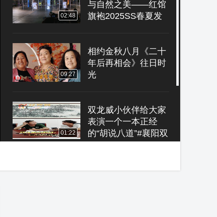
与自然之美——红馆
旗袍2025SS春夏发
02:48
布会
相约金秋八月《二十
年后再相会》往日时
光
09:27
双龙威小伙伴给大家
表演一个一本正经
的“胡说八道”#襄阳双
01:22
龙威
木子照片相册《向往
神鹰》往日时光
06:06