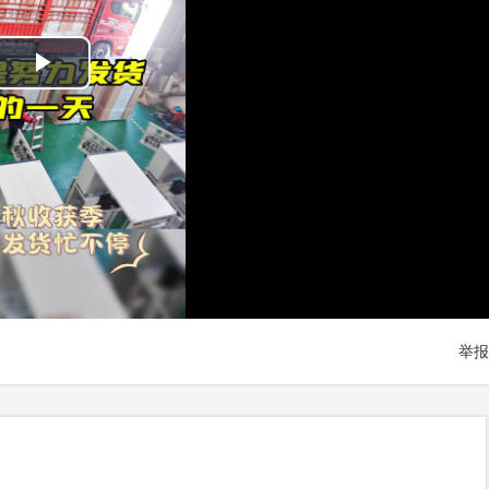
Play
Video
举报