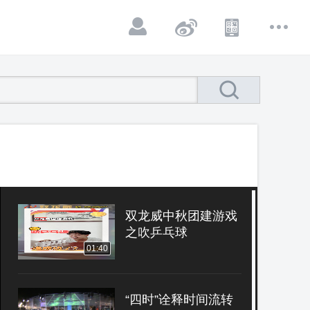
双龙威中秋团建游戏
之吹乒乓球
01:40
“四时”诠释时间流转