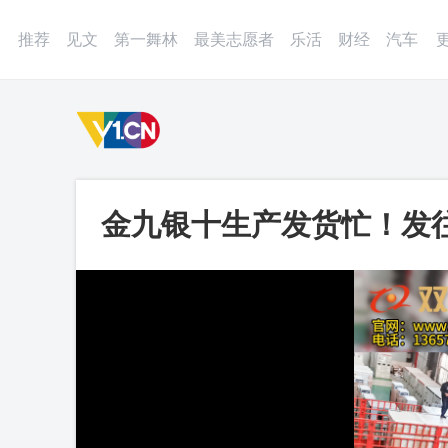
登录
微博
APP
更多
推荐
见文
第一舞林
最美志愿者
乐活
财经
汽车
金九银十生产发货忙！发
龙威_第一视频