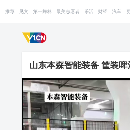
登录
微博
APP
更多
推荐
见文
第一舞林
最美志愿者
乐活
财经
汽车
山东本森智能装备 筐装啤