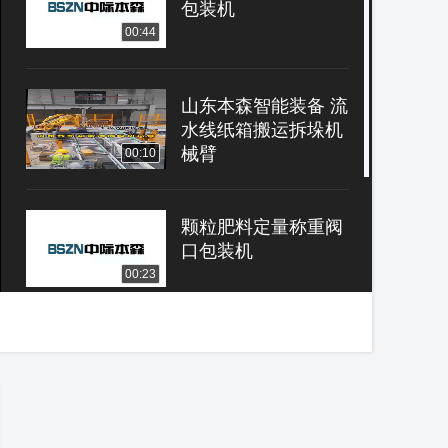
包装机
00:44
山东本森智能装备 流
水线纸箱搬运拆垛机
械臂
00:10
颗粒肥料定量称重阀
口包装机
00:23
化工硫酸铵自动上袋
防爆包装机
00:18