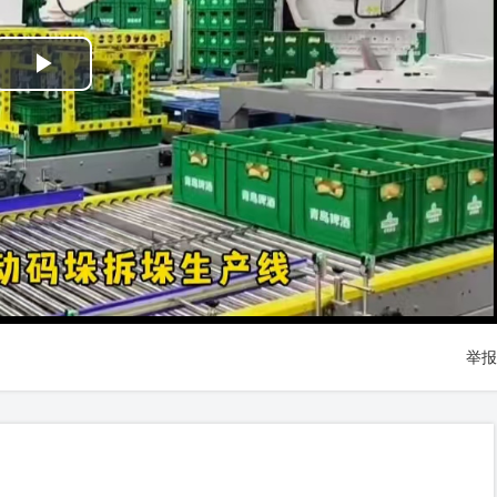
Play
Video
举报