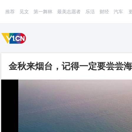
微博
APP
更多
推荐
见文
第一舞林
最美志愿者
乐活
财经
汽车
金秋来烟台，记得一定要尝尝海