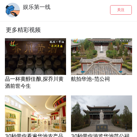
娱乐第一线
关注
更多精彩视频
品一杯黄醇佳酿,探乔川黄
航拍华池-范公祠
酒前世今生
30秒带你看遍华池农产品
30秒带你游览华池范公祠