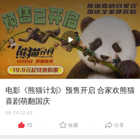
电影《熊猫计划》预售开启 合家欢熊猫
喜剧萌翻国庆
09-24 02:45
75
收藏
分享