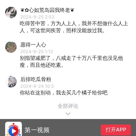
❦✿心如荒岛囚我终老❦
2024-9-25 2:53
吃得苦中苦，⽅为⼈上⼈，我并不想做什么⼈上
⼈，可这世间疾苦，照样没能放过我。
愿得一人心
2024-9-25 1:12
别指望减肥了，⼋戒⾛了⼗万⼋千⾥也没见他
瘦，⽽且他还吃素。
后排吃瓜骨粉
2024-9-24 10:3
你站在这别动，我去买几个橘子给你吧
全部评论
第一视频
打开APP