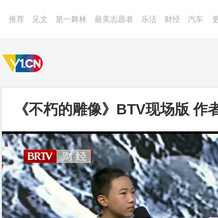
微博
APP
更多
推荐
见文
第一舞林
最美志愿者
乐活
财经
汽车
《不朽的雕像》BTV现场版 作
视频