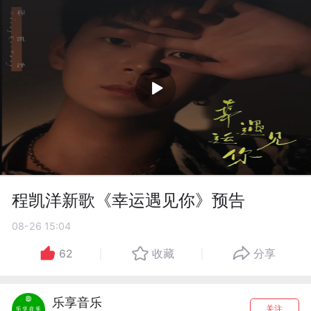
程凯洋新歌《幸运遇见你》预告
08-26 15:04
62
收藏
分享
乐享音乐
关注