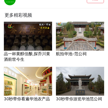
更多精彩视频
品一杯黄醇佳酿,探乔川黄
航拍华池-范公祠
酒前世今生
30秒带你看遍华池农产品
30秒带你游览华池范公祠