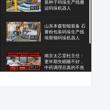
装种子码垛生产线搬
运码垛机器人
00:27
山东本森智能装备 石
膏粉包装码垛生产线
埃斯顿码垛机器人
00:33
南京太乙堂杜主任：
更年期失眠睡不好，
中药调理后真的不焦
01:17
虑啦
山东本森智能装备 箱
装码垛拆包双合抓手
工业机器人
00:28