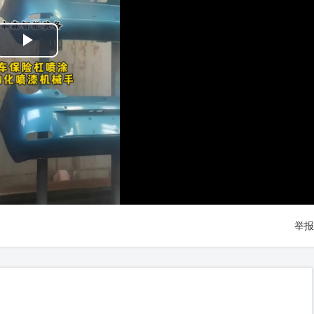
Play
Video
举报