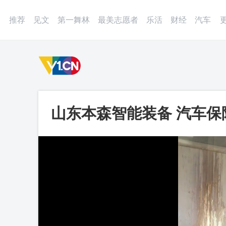
登录
微博
APP
更多
推荐
见文
第一舞林
最美志愿者
乐活
财经
汽车
山东本森智能装备 汽车保
视频