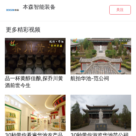
本森智能装备
关注
更多精彩视频
品一杯黄醇佳酿,探乔川黄
航拍华池-范公祠
酒前世今生
30秒带你看遍华池农产品
30秒带你游览华池范公祠