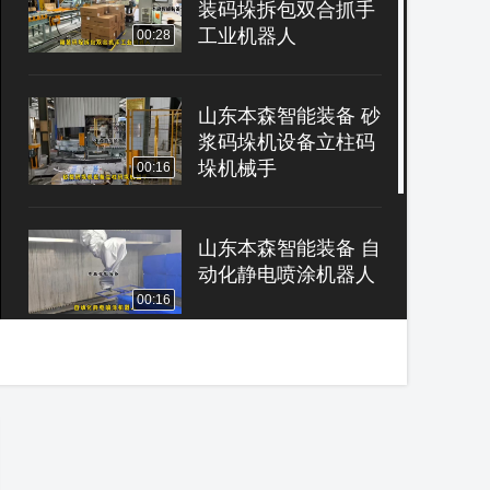
装码垛拆包双合抓手
工业机器人
00:28
山东本森智能装备 砂
浆码垛机设备立柱码
垛机械手
00:16
山东本森智能装备 自
动化静电喷涂机器人
00:16
老王讲糖——食糖的
生产加工及使用
08:28