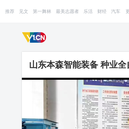
登录
微博
APP
更多
推荐
见文
第一舞林
最美志愿者
乐活
财经
汽车
山东本森智能装备 种业
关节机器人_第一视频