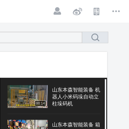
山东本森智能装备 机
器人小米码垛自动立
柱垛码机
00:14
山东本森智能装备 箱