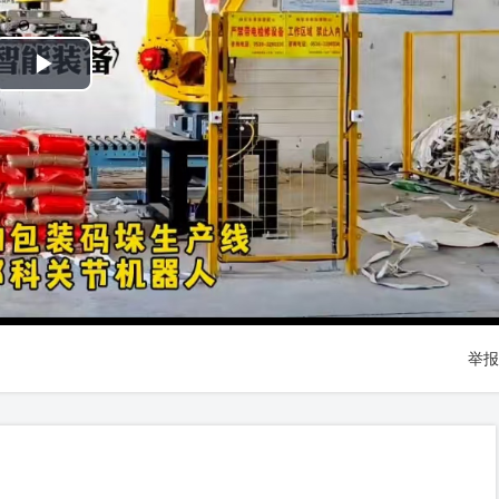
Play
Video
举报