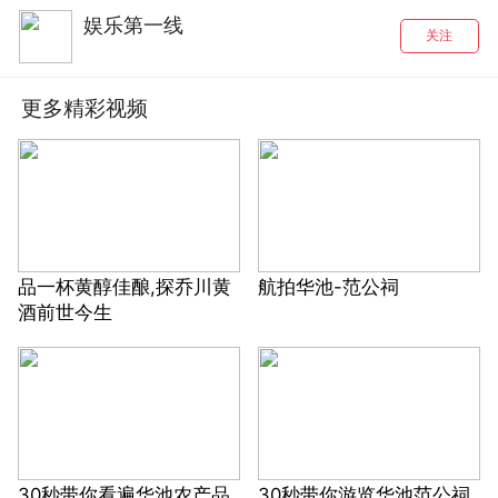
娱乐第一线
关注
更多精彩视频
品一杯黄醇佳酿,探乔川黄
航拍华池-范公祠
酒前世今生
30秒带你看遍华池农产品
30秒带你游览华池范公祠