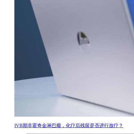
IVB期非霍奇金淋巴瘤，化疗后残留是否进行放疗？