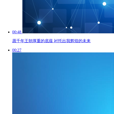
00:48
愿千年王朝厚重的底蕴 衬托出我辉煌的未来
00:27