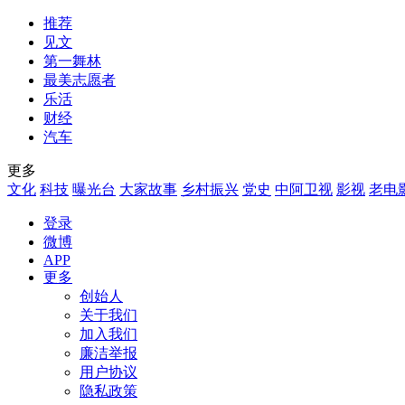
推荐
见文
第一舞林
最美志愿者
乐活
财经
汽车
更多
文化
科技
曝光台
大家故事
乡村振兴
党史
中阿卫视
影视
老电
登录
微博
APP
更多
创始人
关于我们
加入我们
廉洁举报
用户协议
隐私政策