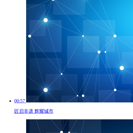
00:57
匠启非遗 辉耀城市