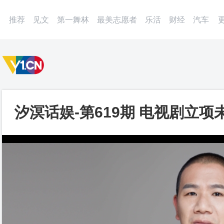
微博
APP
更多
推荐
见文
第一舞林
最美志愿者
乐活
财经
汽车
汐溟话娱-第619期 电视剧立
资义务的法定抗辩事由？_第一